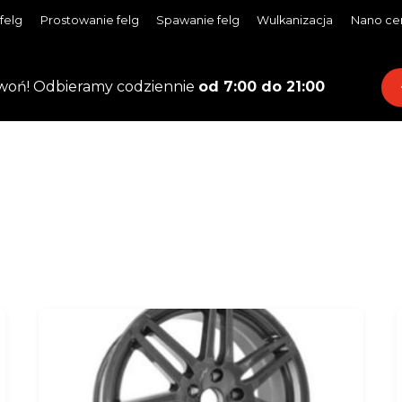
felg
Prostowanie felg
Spawanie felg
Wulkanizacja
Nano ce
woń! Odbieramy codziennie
od 7:00 do 21:00