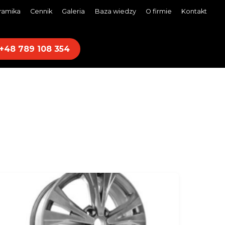
ramika
Cennik
Galeria
Baza wiedzy
O firmie
Kontakt
+48 789 108 354